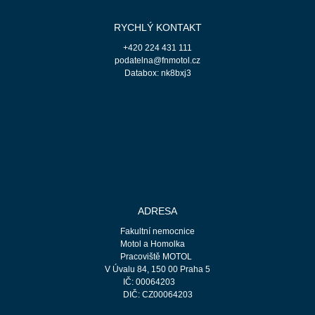
RYCHLÝ KONTAKT
+420 224 431 111
podatelna@fnmotol.cz
Databox: nk8bxj3
ADRESA
Fakultní nemocnice
Motol a Homolka
Pracoviště MOTOL
V Úvalu 84, 150 00 Praha 5
IČ: 00064203
DIČ: CZ00064203